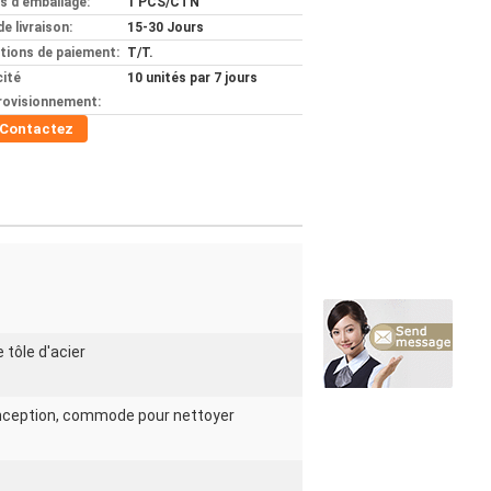
ls d'emballage:
1 PCS/CTN
de livraison:
15-30 Jours
tions de paiement:
T/T.
ité
10 unités par 7 jours
rovisionnement:
Contactez
 tôle d'acier
conception, commode pour nettoyer