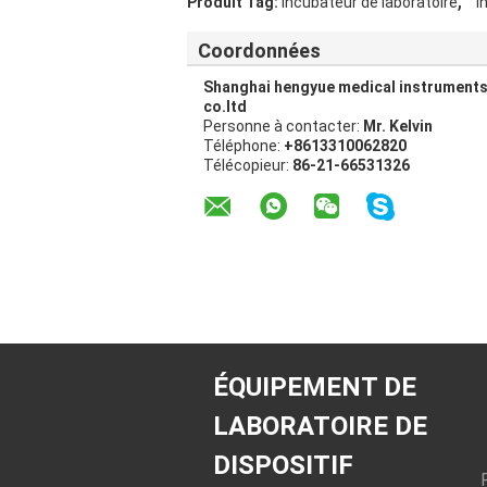
,
Produit Tag:
incubateur de laboratoire
i
Coordonnées
Shanghai hengyue medical instrument
co.ltd
Personne à contacter:
Mr. Kelvin
Téléphone:
+8613310062820
Télécopieur:
86-21-66531326
ÉQUIPEMENT DE
LABORATOIRE DE
DISPOSITIF