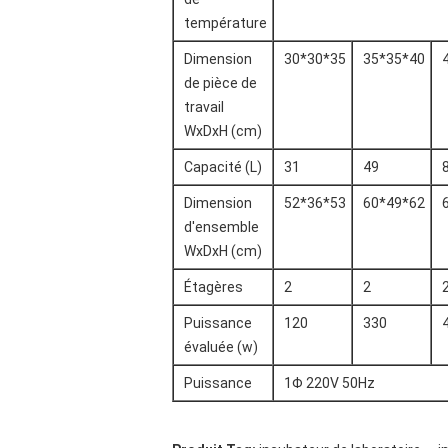
température
Dimension
30*30*35
35*35*40
de pièce de
travail
WxDxH (cm)
Capacité (L)
31
49
Dimension
52*36*53
60*49*62
d'ensemble
WxDxH (cm)
Étagères
2
2
Puissance
120
330
évaluée (w)
Puissance
1Φ 220V 50Hz