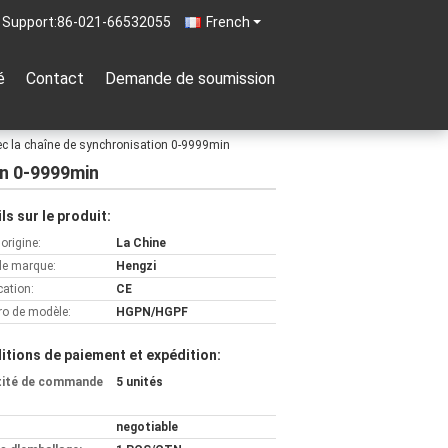
 Support:
86-021-66532055
French
é
Contact
Demande de soumission
avec la chaîne de synchronisation 0-9999min
on 0-9999min
ls sur le produit:
'origine:
La Chine
e marque:
Hengzi
cation:
CE
o de modèle:
HGPN/HGPF
itions de paiement et expédition:
tité de commande
5 unités
negotiable