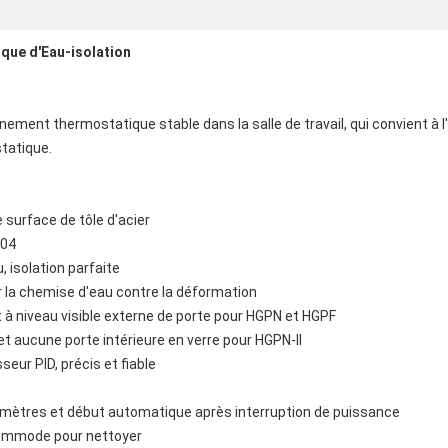
que d'Eau-isolation
nement thermostatique stable dans la salle de travail, qui convient à 
tatique.
e surface de tôle d'acier
304
isolation parfaite
 la chemise d'eau contre la déformation
t à niveau visible externe de porte pour HGPN et HGPF
et aucune porte intérieure en verre pour HGPN-II
ur PID, précis et fiable
ètres et début automatique après interruption de puissance
 commode pour nettoyer