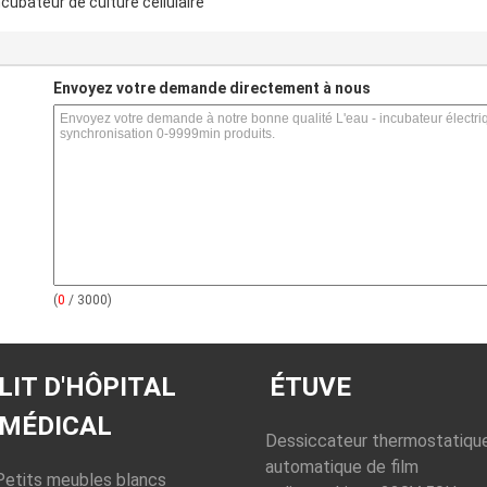
ncubateur de culture cellulaire
s
Envoyez votre demande directement à nous
(
0
/ 3000)
LIT D'HÔPITAL
ÉTUVE
MÉDICAL
Dessiccateur thermostatiqu
automatique de film
Petits meubles blancs