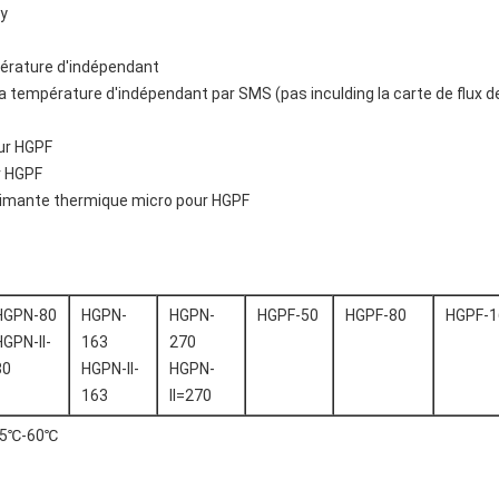
ly
pérature d'indépendant
a température d'indépendant par SMS (pas inculding la carte de flux d
ur HGPF
r HGPF
primante thermique micro pour HGPF
HGPN-80
HGPN-
HGPN-
HGPF-50
HGPF-80
HGPF-1
HGPN-II-
163
270
80
HGPN-II-
HGPN-
163
II=270
+5℃-60℃