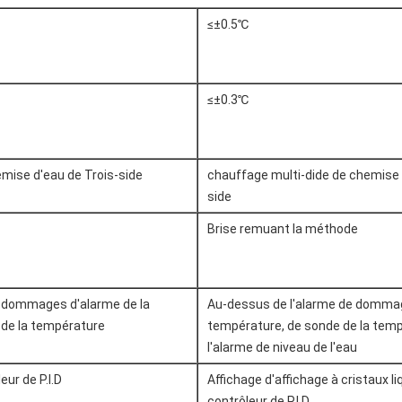
≤±0.5℃
≤±0.3℃
mise d'eau de Trois-side
chauffage multi-dide de chemise 
side
Brise remuant la méthode
e dommages d'alarme de la
Au-dessus de l'alarme de dommag
 de la température
température, de sonde de la temp
l'alarme de niveau de l'eau
eur de P.I.D
Affichage d'affichage à cristaux li
contrôleur de P.I.D