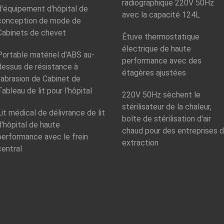
radiographique 220V 50Hz
d'équipement d'hôpital de
avec la capacité 124L
conception de mode de
Cabinets de chevet
Étuve thermostatique
électrique de haute
Portable matériel d'ABS au-
performance avec des
dessus de résistance à
étagères ajustées
l'abrasion de Cabinet de
Tableau de lit pour l'hôpital
220V 50Hz sèchent le
stérilisateur de la chaleur,
Lit médical de délivrance de lit
boîte de stérilisation d'air
d'hôpital de haute
chaud pour des entreprises 
performance avec le frein
extraction
central