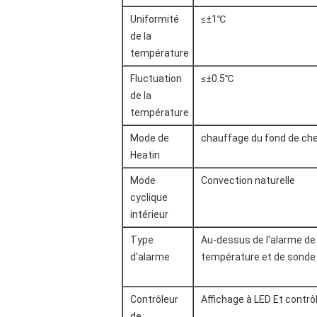
Uniformité
≤±1℃
de la
température
Fluctuation
≤±0.5℃
de la
température
Mode de
chauffage du fond de che
Heatin
Mode
Convection naturelle
cyclique
intérieur
Type
Au-dessus de l'alarme d
d'alarme
température et de sonde
Contrôleur
Affichage à LED Et contrôl
de