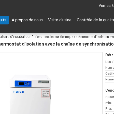
Ventes &
uits
A propos de nous
Visite d'usine
Contrôle de la qualit
atoire d'incubateur
L'eau - incubateur électrique de thermostat d'isolation 
thermostat d'isolation avec la chaîne de synchronisati
Détai
Lieu d
Nom d
Certifi
Numér
Cond
Quan
min:
Prix: