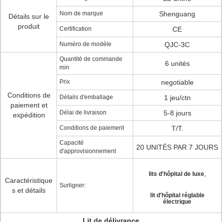
Nom de marque
Shenguang
Détails sur le
produit
Certification
CE
Numéro de modèle
QJC-3C
Quantité de commande
6 unités
min
Prix
negotiable
Conditions de
Détails d'emballage
1 jeu/ctn
paiement et
Délai de livraison
5-8 jours
expédition
Conditions de paiement
T/T.
Capacité
20 UNITÉS PAR 7 JOURS
d'approvisionnement
,
lits d'hôpital de luxe
Caractéristique
Surligner:
s et détails
lit d'hôpital réglable
électrique
Lit de délivrance