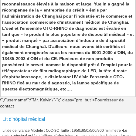
reconnaissance élevés à la maison et large. Yuejin a gagné la
récompense de la « entreprise du crédit » émis par
l'administration de Changhaï pour l'industrie et le commerce et
l'association commerciale d'instrument médical de Changhaï.
L'oeil et l'ensemble OTO-RHINO de diagnostic est évalué en
tant que « le produit le plus populaire de dispositif médical » et
« produit marqué » par association d'industrie de dispositif
médical de Changhaï. D'ailleurs, nous avons été certifiés et
également enregistrés sous les normes du 9001:2000 d'OIN, du
13485:2003 d'OIN et du CE. Plusieurs de nos produits
possèdent le brevet, comme le dispositif prêt à l'emploi pour le
téléspectateur de film radiographique de LED, la tête directe
d'ophthalmoscope, le disinfector UV d'air, l'ensemble OTO-
RHINO fixé au mur de diagnostic, la lampe spécifique de
spectre électromagnétique, etc….
\",\"username\":\"Mr. Kelvin\"}");' class="pro_but">Fournisseur de
contact
Lit d'hôpital médical
Lit de délivrance Modèle : QJC-3C Taille : 1950x650x500/900 millimètre •Le
cadre principal est fait d'alliage d'aluminium. •La semelle et les balustrades sont