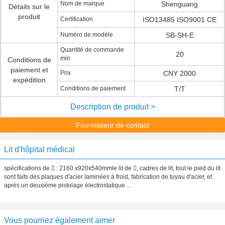
Nom de marque
Shenguang
Détails sur le
produit
Certification
ISO13485 ISO9001 CE
Numéro de modèle
SB-SH-E
Quantité de commande
20
min
Conditions de
paiement et
Prix
CNY 2000
expédition
Conditions de paiement
T/T
Description de produit >
Fournisseur de contact
Lit d'hôpital médical
spécifications de  : 2160 x920x540mmle lit de , cadres de lit, tout le pied du lit
sont faits des plaques d'acier laminées à froid, fabrication de tuyau d'acier, et
après un deuxième pistolage électrostatique ...
Vous pourriez également aimer