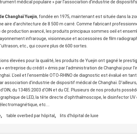
nstrument médical populaire » par l'association d'industrie de disposit
de Changhaï Yuejin
, fondée en 1975, maintenant est située dans la zo
e aire d'architecture de 8 500 m carré. Comme fabricant profession
e de production avancé, les produits principaux sommes oeil et ense
e rayonnement infrarouge, visionneuse et accessoires de film radiographi
ltrason, etc., qui couvre plus de 600 sortes.
ons élevées pour la qualité, les produits de Yuejin ont gagné le prest
a « entreprise du crédit » émis par l'administration de Changhaï pour l'
aï. L'oeil et l'ensemble OTO-RHINO de diagnostic est évalué en tant qu
par association d'industrie de dispositif médical de Changhaï. D'ailleur
'OIN, du 13485:2003 d'OIN et du CE. Plusieurs de nos produits possède
iographique de LED, la tête directe d'ophthalmoscope, le disinfector UV
 électromagnétique, etc….
,
,
e
table overbed par hôpital
lits d'hôpital de luxe