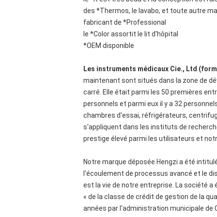
des *Thermos, le lavabo, et toute autre m
fabricant de *Professional
le *Color assortit le lit d'hôpital
*OEM disponible
Les instruments médicaux Cie., Ltd (form
maintenant sont situés dans la zone de dé
carré. Elle était parmi les 50 premières en
personnels et parmi eux il y a 32 personne
chambres d'essai, réfrigérateurs, centrifu
s'appliquent dans les instituts de recherche
prestige élevé parmi les utilisateurs et notr
Notre marque déposée Hengzi a été intitu
l'écoulement de processus avancé et le dis
est la vie de notre entreprise. La société a
« de la classe de crédit de gestion de la q
années par l'administration municipale de 