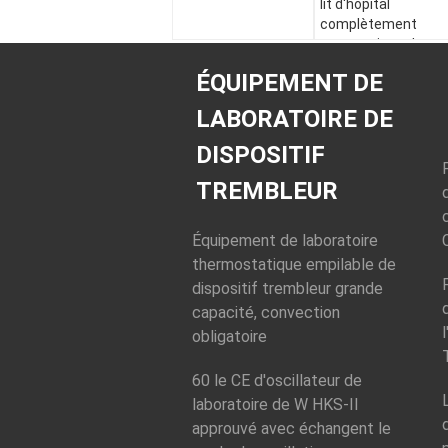
lit d'hôpital
complètement
automatique de
pièce d'ICU
ÉQUIPEMENT DE
LABORATOIRE DE
DISPOSITIF
TREMBLEUR
Équipement de laboratoire
thermostatique empilable de
dispositif trembleur grande
capacité, convection
obligatoire
60 le CE d'oscillateur de
laboratoire de W HKS-II
approuvé avec échangent le