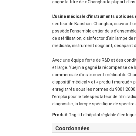
gagne le titre de « Changhaï la plupart d'i
L'usine médicale d'instruments optiques 
secteur de Baoshan, Changhaï, couvrant un
possède l'ensemble entier de s d'ensembl
de stérilisation, disinfector d'air, lampe d
médicale, instrument soignant, décapant d'u
Avec une équipe forte de R&D et des conditi
et large. Yuejin a gagné la récompense de l
commerciale d'instrument médical de Changh
dispositif médical » et « produit marqué » 
enregistrés sous les normes du 9001:2000 d
l'emploi pour le téléspectateur de film rad
diagnostic, la lampe spécifique de spectre
Produit Tag:
lit d'hôpital réglable électriqu
Coordonnées