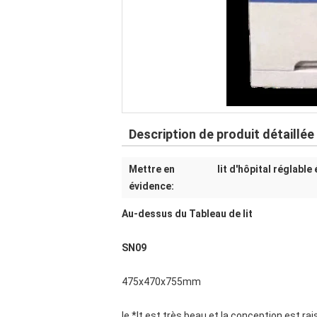
Description de produit détaillée
Mettre en
lit d'hôpital réglable
évidence:
Au-dessus du Tableau de lit
SN09
475x470x755mm
le *It est très beau et la conception est ra