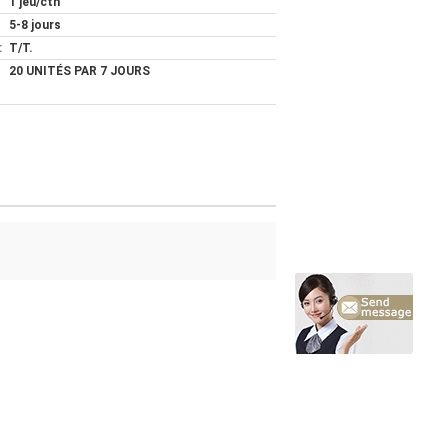
1 jeu/ctn
5-8 jours
:
T/T.
20 UNITÉS PAR 7 JOURS