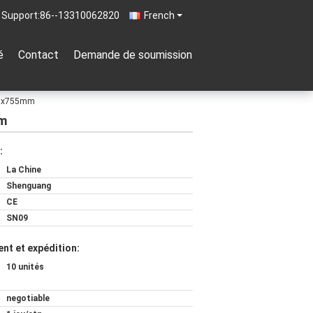
 Support:
86--13310062820
French
é
Contact
Demande de soumission
470x755mm
mm
:
La Chine
Shenguang
CE
SN09
nt et expédition:
10 unités
negotiable