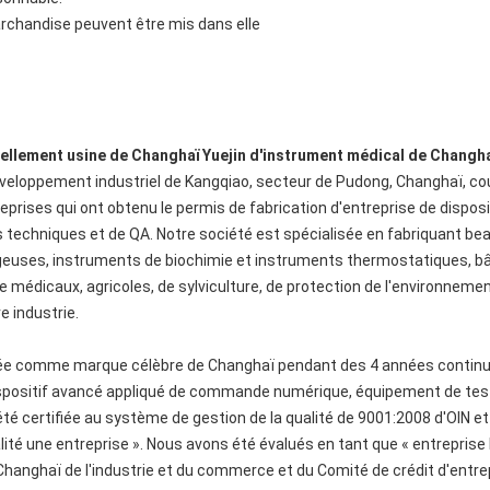
archandise peuvent être mis dans elle
ellement usine de Changhaï Yuejin d'instrument médical de Changha
veloppement industriel de Kangqiao, secteur de Pudong, Changhaï, cou
treprises qui ont obtenu le permis de fabrication d'entreprise de dispo
ls techniques et de QA. Notre société est spécialisée en fabriquant b
geuses, instruments de biochimie et instruments thermostatiques, bâc
 médicaux, agricoles, de sylviculture, de protection de l'environnement
e industrie.
lée comme marque célèbre de Changhaï pendant des 4 années continue
positif avancé appliqué de commande numérique, équipement de test à 
 été certifiée au système de gestion de la qualité de 9001:2008 d'OIN et
ualité une entreprise ». Nous avons été évalués en tant que « entrepris
Changhaï de l'industrie et du commerce et du Comité de crédit d'entre