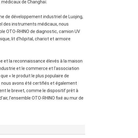
ifs médicaux de Changhaï.
ne de développement industriel de Luojing,
nel des instruments médicaux, nous
mble OTO-RHINO de diagnostic, camion UV
que, lit d'hôpital, chariot et armoire
ige et la reconnaissance élevés à la maison
industrie et le commerce et l'association
e « le produit le plus populaire de
s, nous avons été certifiés et également
nt le brevet, comme le dispositif prêt à
 d'air, l'ensemble OTO-RHINO fixé au mur de