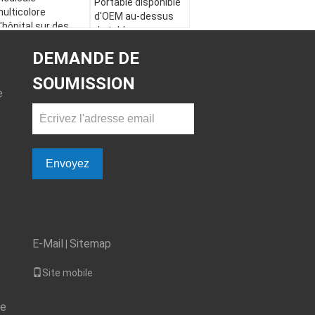
Portable disponible
ulticolore
d'OEM au-dessus
'hôpital sur des
du tableau
oues
440x470x780mm
500x510x700mm
DEMANDE DE
de lit avec 2 tiroirs
SOUMISSION
e
Envoyez
E-Mail
Sitemap
|
Site mobile
de