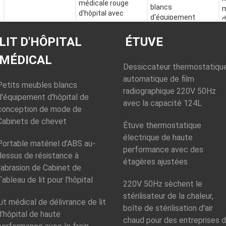
médicale rouge
blancs
m
d'hôpital avec
d'équipement
d
fermer à clef le
d'hôpital de
r
tiroir
conception de
LIT D'HÔPITAL
ÉTUVE
500x450x760mm
mode de Cabinets
MÉDICAL
de chevet
Dessiccateur thermostatiqu
automatique de film
Petits meubles blancs
radiographique 220V 50Hz
d'équipement d'hôpital de
avec la capacité 124L
conception de mode de
Cabinets de chevet
Étuve thermostatique
électrique de haute
Portable matériel d'ABS au-
performance avec des
dessus de résistance à
étagères ajustées
l'abrasion de Cabinet de
Tableau de lit pour l'hôpital
220V 50Hz sèchent le
stérilisateur de la chaleur,
Lit médical de délivrance de lit
boîte de stérilisation d'air
d'hôpital de haute
chaud pour des entreprises 