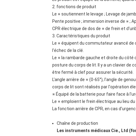
2. fonctions de produit
Le ※ soutiennent le levage ; Levage de jambe
Pente positive ; immersion inverse de ※ ; Ap
CPR électrique de dos de ※ de frein et d'un
3. Caractéristiques du produit
Le ※ équipent du commutateur avancé de con
l'échec de la clé.
Le ※ la rambarde gauche et droite du côté d
posture du corps de lit. Il y a un clavier de
être fermé à clef pour assurer la sécurité.
L'angle arrière de ※ (0-65°), l'angle de geno
corps de lit sont réalisés par l'opération é
※ Équipé de la batterie pour faire face à l'
Le ※ emploient le frein électrique au lieu du
La fonction arrière de CPR, en cas d'urgence,
Chaîne de production
Les instruments médicaux Cie., Ltd (fo