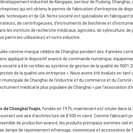
développement industriel de Kangqiao, secteur de Pudong, Changhaï, 
entreprises qui ont obtenu le permis de fabrication d'entreprise de di
nels techniques et de QA. Notre société est spécialisée en fabriquant
gérateurs, de centrifugeuses, d'instruments de biochimie et d'instrum
ans les instituts de recherche médicaux, agricoles, de sylviculture, de
vé parmi les utilisateurs et notre industrie.
tulée comme marque célèbre de Changhaï pendant des 4 années conti
ns appliqué le dispositif avancé de commande numérique, équipement 
. La société a été certifiée au système de gestion de la qualité de 9001:
e gestion de la qualité une entreprise ». Nous avons été évalués en tan
on municipale de Changhaï de l'industrie et du commerce et du Comité 
'instrument médical le plus populaire de Changhaï » par l'association d
s de Changhaï Yuejin
, fondée en 1975, maintenant est située dans la
couvrant une aire d'architecture de 8 500 m carré. Comme fabricant 
ensemble de production avancé, les produits principaux sommes oeil 
'air, lampe de rayonnement infrarouge, visionneuse et accessoires de fil