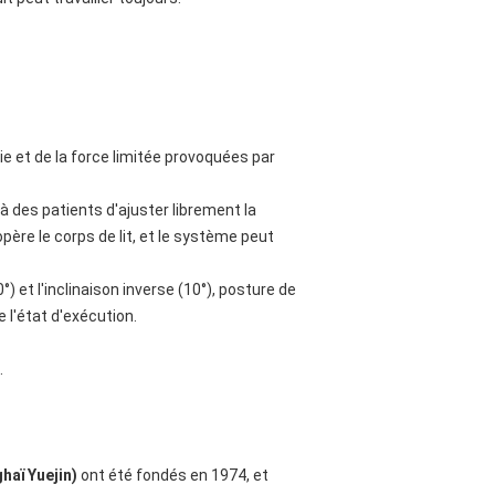
e et de la force limitée provoquées par
à des patients d'ajuster librement la
opère le corps de lit, et le système peut
°) et l'inclinaison inverse (10°), posture de
e l'état d'exécution.
.
haï Yuejin)
ont été fondés en 1974, et