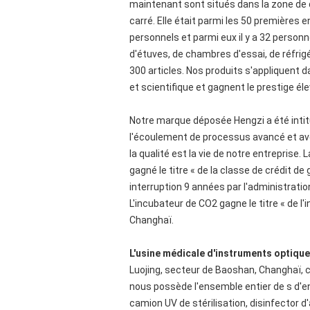
maintenant sont situés dans la zone de 
carré. Elle était parmi les 50 premières 
personnels et parmi eux il y a 32 person
d'étuves, de chambres d'essai, de réfri
300 articles. Nos produits s'appliquent d
et scientifique et gagnent le prestige éle
Notre marque déposée Hengzi a été inti
l'écoulement de processus avancé et avo
la qualité est la vie de notre entreprise
gagné le titre « de la classe de crédit d
interruption 9 années par l'administrati
L'incubateur de CO2 gagne le titre « de l
Changhaï.
L'usine médicale d'instruments optique
Luojing, secteur de Baoshan, Changhaï, 
nous possède l'ensemble entier de s d'
camion UV de stérilisation, disinfector d