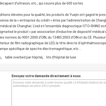
écapant d'ultrason, etc., qui couvre plus de 600 sortes.
tions élevées pour la qualité, les produits de Yuejin ont gagné le pres
ense de la « entreprise du crédit » émis par l'administration de Chang
médical de Changhaï. L'oeil et l'ensemble diagnostique OTO-RHINO est 
tigmatisé le produit » par association d'industrie de dispositif médical
les normes du 9001:2000 d'OIN, du 13485:2003 d'OIN et du CE. Plusieu
ctateur de film radiographique de LED, la tête directe d'ophthalmoscope,
lampe spécifique de spectre électromagnétique, etc….
,
,
e
table overbed par hôpital
lits d'hôpital de luxe
s
Envoyez votre demande directement à nous