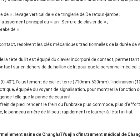
 de ※ ; levage vertical de ※ de tringlerie de De retour-jambe ;
latissement principal du ※ un ; Serrure de clavier de ※ ;
brake de ※
tact, résolvent les clés mécaniques traditionnelles de la durée de vi
e la tête du lit est équipé du clavier incorporé de contact, permettant 
 contact sur en dehors de du haillon de lit pour que le personnel médical 
u (0-40°), l'ajustement de ciel et terre (710mm-530mm), l'inclinaison (10
lectrique, équipée du voyant de signalisation, pour montrer la fonction d
urgence telle que la panne de courant.
 frein de pied, rendent le frein ou l'unbrake plus commode, plus d'effort
 le panneau arrière de lit peut rapidement retourner à l'état initial.
rmellement usine de Changhaï Yuejin d'instrument médical de Chang