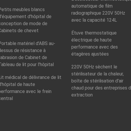
automatique de film
Petits meubles blancs
radiographique 220V 50Hz
d'équipement d'hôpital de
avec la capacité 124L
conception de mode de
Cabinets de chevet
Étuve thermostatique
électrique de haute
Portable matériel d'ABS au-
performance avec des
dessus de résistance à
étagères ajustées
l'abrasion de Cabinet de
Tableau de lit pour l'hôpital
220V 50Hz sèchent le
stérilisateur de la chaleur,
Lit médical de délivrance de lit
boîte de stérilisation d'air
d'hôpital de haute
chaud pour des entreprises 
performance avec le frein
extraction
central