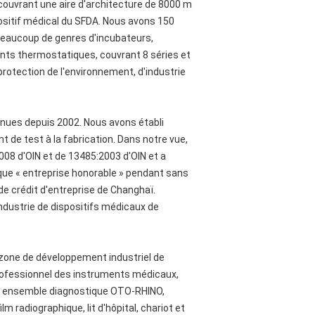
couvrant une aire d'architecture de 8000 m
spositif médical du SFDA. Nous avons 150
 beaucoup de genres d'incubateurs,
ents thermostatiques, couvrant 8 séries et
 protection de l'environnement, d'industrie
nues depuis 2002. Nous avons établi
de test à la fabrication. Dans notre vue,
2008 d'OIN et de 13485:2003 d'OIN et a
t que « entreprise honorable » pendant sans
de crédit d'entreprise de Changhaï.
'industrie de dispositifs médicaux de
 zone de développement industriel de
professionnel des instruments médicaux,
et ensemble diagnostique OTO-RHINO,
m radiographique, lit d'hôpital, chariot et