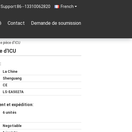
 Support:
86--13310062820
French
é
Contact
Demande de soumission
e pièce d'ICU
e d'ICU
:
La Chine
Shenguang
CE
LS-EA5027A
nt et expédition:
6 unités
Negotiable