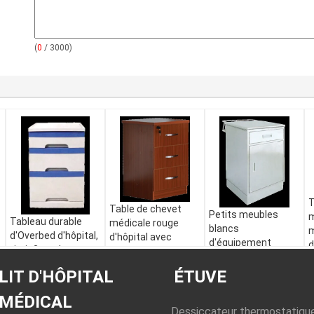
(
0
/ 3000)
T
Table de chevet
Petits meubles
m
Tableau durable
médicale rouge
blancs
m
d'Overbed d'hôpital,
d'hôpital avec
d'équipement
d
tiroir 3 au-dessus
fermer à clef le
d'hôpital de
r
de Cabinet de lit
tiroir
conception de
LIT D'HÔPITAL
ÉTUVE
475x470x755mm
500x450x760mm
mode de Cabinets
MÉDICAL
de chevet
Dessiccateur thermostatiqu