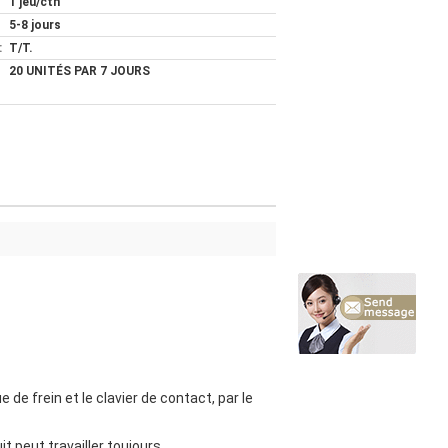
1 jeu/ctn
5-8 jours
:
T/T.
20 UNITÉS PAR 7 JOURS
de frein et le clavier de contact, par le
t peut travailler toujours.