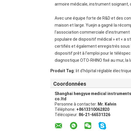
armoire médicale, instrument soignant, d
Avec une équipe forte de R&D et des condi
maison et large. Yuejin a gagné la récomp
l'association commerciale d'instrument 
populaire de dispositif médical » et « a s
certifiés et également enregistrés sous 
dispositif prêt à l'emploi pour le téléspe
diagnostique OTO-RHINO fixé au mur, la 
Produit Tag:
lit d'hôpital réglable électriqu
Coordonnées
Shanghai hengyue medical instrument
co.ltd
Personne à contacter:
Mr. Kelvin
Téléphone:
+8613310062820
Télécopieur:
86-21-66531326