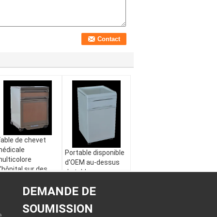
able de chevet
édicale
Portable disponible
ulticolore
d'OEM au-dessus
'hôpital sur des
du tableau
oues
440x470x780mm
500x510x700mm
DEMANDE DE
de lit avec 2 tiroirs
SOUMISSION
e