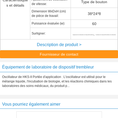
Caractéristique
Type de bouton
de vitesse:
s et détails
Dimension WxDxH (cm)
38*24*8
de pièce de travail:
Puissance évaluée (w):
60
Surligner:
,
équipement de laboratoire de dispositif trembleur
incubateur de dispositif trembleur de laboratoire
Description de produit >
Fournisseur de contact
Équipement de laboratoire de dispositif trembleur
Oscillateur de HKS-II Portée d'application : L'oscillateur est utilisé pour le
mélange liquide, l'incubation de biologie, et les réactions chimiques dans les
laboratoires des soins médicaux, du produit p...
Vous pourriez également aimer