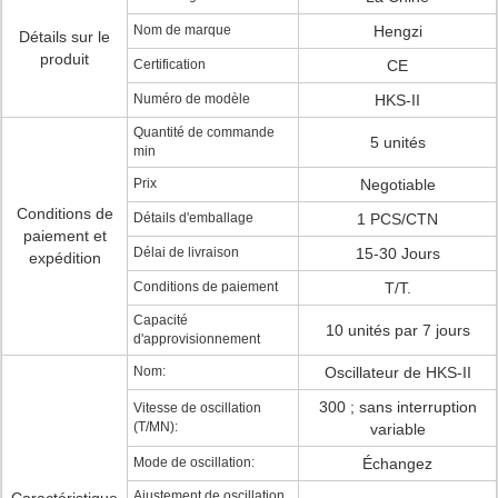
Nom de marque
Hengzi
Détails sur le
produit
Certification
CE
Numéro de modèle
HKS-II
Quantité de commande
5 unités
min
Prix
Negotiable
Conditions de
Détails d'emballage
1 PCS/CTN
paiement et
Délai de livraison
15-30 Jours
expédition
Conditions de paiement
T/T.
Capacité
10 unités par 7 jours
d'approvisionnement
Nom:
Oscillateur de HKS-II
300 ; sans interruption
Vitesse de oscillation
(T/MN):
variable
Mode de oscillation:
Échangez
Ajustement de oscillation