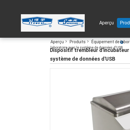
Aperçu
Prod
Aperçu
Produits
Équipement de labora
laboratoire avec le système de données d'USB
Dispositif trembleur d'incubateur
système de données d'USB