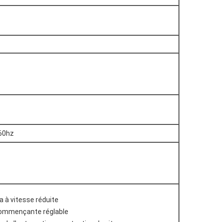
60hz
a à vitesse réduite
commençante réglable