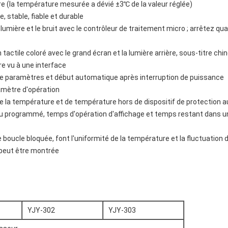
ère (la température mesurée a dévié ±3℃ de la valeur réglée)
 stable, fiable et durable
lumière et le bruit avec le contrôleur de traitement micro ; arrêtez qu
tactile coloré avec le grand écran et la lumière arrière, sous-titre chino
e vu à une interface
 paramètres et début automatique après interruption de puissance
amètre d'opération
 la température et de température hors de dispositif de protection 
u programmé, temps d'opération d'affichage et temps restant dans u
boucle bloquée, font l'uniformité de la température et la fluctuation 
e peut être montrée
YJY-302
YJY-303