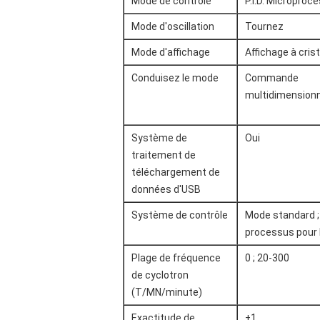
Mode de contrôle
P.I.D. Microproc
Mode d'oscillation
Tournez
Mode d'affichage
Affichage à cris
Conduisez le mode
Commande
multidimensionn
Système de
Oui
traitement de
téléchargement de
données d'USB
Système de contrôle
Mode standard ;
processus pour l
Plage de fréquence
0 ; 20-300
de cyclotron
(T/MN/minute)
Exactitude de
±1