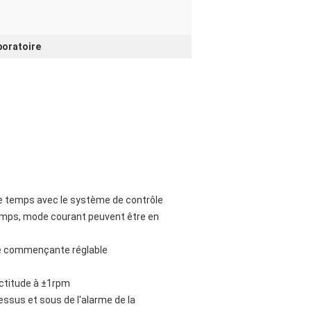
boratoire
 le temps avec le système de contrôle
temps, mode courant peuvent être en
sse commençante réglable
xactitude à ±1rpm
essus et sous de l'alarme de la