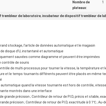
Nombre de
1
plateaux:
f trembleur de laboratoire
,
incubateur de dispositif trembleur de la
and stockage, l'article de données automatique et le magasin
de disque d'U, instantané et automatique
iquement sauvées comme diagramme et peuvent être imprimées
e contrôle de souris
contrôle de multi-processus pour tourner la vitesse, la température et
ature et le temps tournants différents peuvent être placés en même 
té
re automatique quand la vitesse tournante est hors de contrôle, vite
nante montrés dans une interface
e grande précision ; Contrôleur de retour de P.I.D, précis et stable, e
nde précision ; Contrôleur de retour de P.I.D, exactitude à 0.1℃ ; Au-d