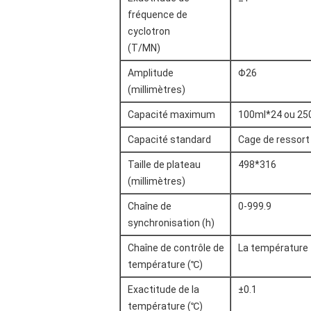
fréquence de
cyclotron
(T/MN)
Amplitude
Φ26
(millimètres)
Capacité maximum
100ml*24 ou 25
Capacité standard
Cage de ressort
Taille de plateau
498*316
(millimètres)
Chaîne de
0-999.9
synchronisation (h)
Chaîne de contrôle de
La température 
température (℃)
Exactitude de la
±0.1
température (℃)