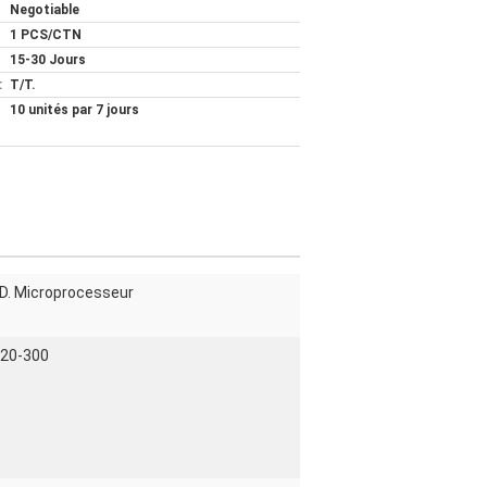
Negotiable
1 PCS/CTN
15-30 Jours
:
T/T.
10 unités par 7 jours
I.D. Microprocesseur
; 20-300