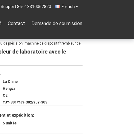
 Support:
86--13310062820
French
é
Contact
Demande de soumission
au de précision, machine de dispositif trembleur de
bleur de laboratoire avec le
:
La Chine
Hengzi
CE
YJY-301/YJY-302/YJY-303
nt et expédition:
5 unités