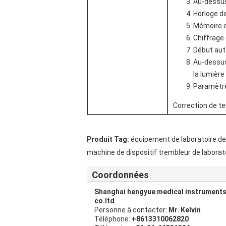
Au-dessus
Horloge de
Mémoire 
Chiffrage
Début aut
Au-dessus 
la lumière
Paramètre
Correction de t
Produit Tag:
équipement de laboratoire de
machine de dispositif trembleur de laborat
Coordonnées
Shanghai hengyue medical instrument
co.ltd
Personne à contacter:
Mr. Kelvin
Téléphone:
+8613310062820