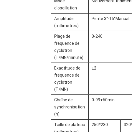
Mode
Mouvement tridimen
d'oscillation
Amplitude
Pente 3°-15°Manual
(millimètres)
Plage de
0-240
fréquence de
cyclotron
(T/MN/minute)
Exactitude de
±2
fréquence de
cyclotron
(T/MN)
Chaîne de
0-99+60min
synchronisation
(h)
Taille de plateau
250*230
320
(millimètres)