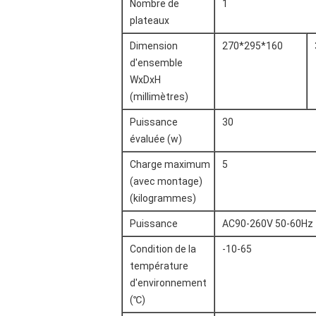
Nombre de
1
plateaux
Dimension
270*295*160
d'ensemble
WxDxH
(millimètres)
Puissance
30
évaluée (w)
Charge maximum
5
(avec montage)
(kilogrammes)
Puissance
AC90-260V 50-60Hz
Condition de la
-10-65
température
d'environnement
(℃)