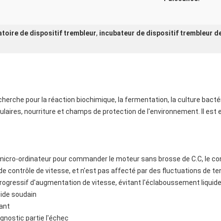
toire de dispositif trembleur
,
incubateur de dispositif trembleur d
erche pour la réaction biochimique, la fermentation, la culture bactér
laires, nourriture et champs de protection de l'environnement. Il est em
le micro-ordinateur pour commander le moteur sans brosse de C.C, le cont
e contrôle de vitesse, et n'est pas affecté par des fluctuations de te
 progressif d'augmentation de vitesse, évitant l'éclaboussement liquid
pide soudain
ant
agnostic partie l'échec