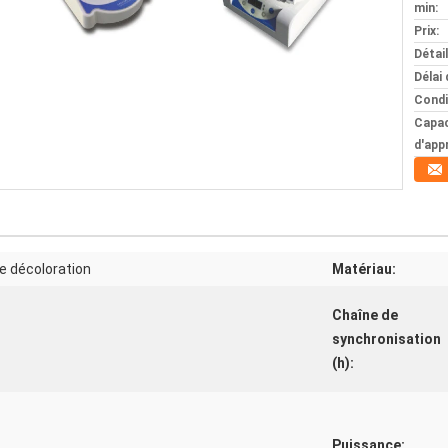
min:
Prix:
Détai
Délai 
Condi
Capac
d'app
de décoloration
Matériau:
Chaîne de
synchronisation
(h):
Puissance: