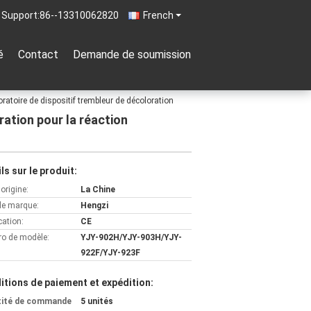
 Support:
86--13310062820
French
é
Contact
Demande de soumission
ratoire de dispositif trembleur de décoloration
ation pour la réaction
ls sur le produit:
'origine:
La Chine
e marque:
Hengzi
cation:
CE
o de modèle:
YJY-902H/YJY-903H/YJY-
922F/YJY-923F
itions de paiement et expédition:
tité de commande
5 unités