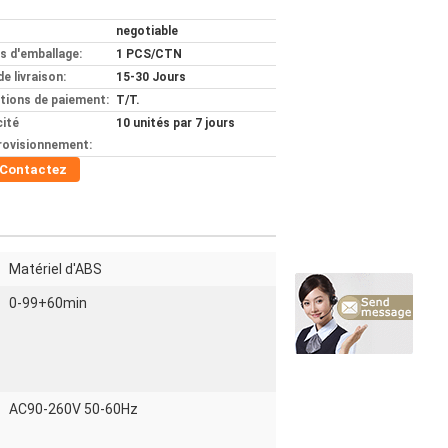
negotiable
ls d'emballage:
1 PCS/CTN
de livraison:
15-30 Jours
tions de paiement:
T/T.
ité
10 unités par 7 jours
rovisionnement:
Contactez
Matériel d'ABS
0-99+60min
AC90-260V 50-60Hz