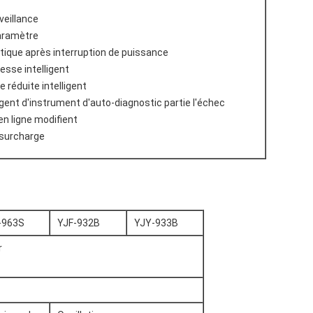
veillance
aramètre
ique après interruption de puissance
esse intelligent
 réduite intelligent
ligent d'instrument d'auto-diagnostic partie l'échec
n ligne modifient
 surcharge
-963S
YJF-932B
YJY-933B
r