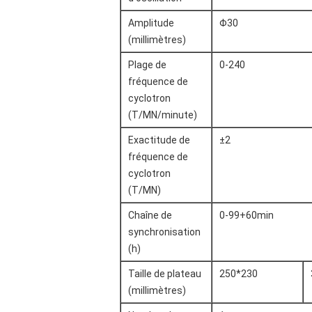
Amplitude
Φ30
(millimètres)
Plage de
0-240
fréquence de
cyclotron
(T/MN/minute)
Exactitude de
±2
fréquence de
cyclotron
(T/MN)
Chaîne de
0-99+60min
synchronisation
(h)
Taille de plateau
250*230
(millimètres)