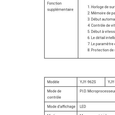
Fonction
Horloge de sur
supplémentaire
Mémoire de p
Début automat
Contrôle de vit
Début à vitesse
Le détail intel
Le paramètre e
Protection de
Modèle
YJY-962S
YJY
Mode de
P.I.D. Microprocesseu
contrôle
Mode d'affichage
LED