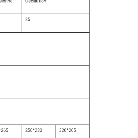
sionnel
Oscillation
25
*265
250*230
320*265