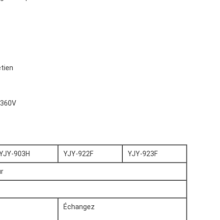
etien
0-360V
YJY-903H
YJY-922F
YJY-923F
ur
Échangez