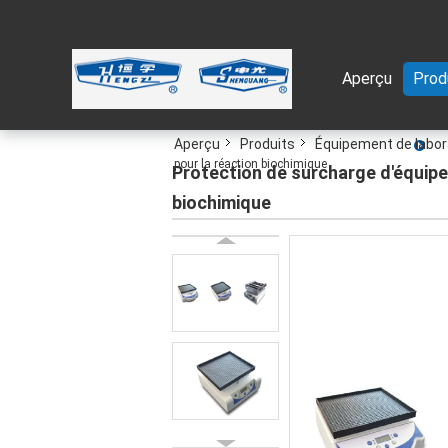
Aperçu
Prod
Aperçu
Produits
Équipement de labora
pour la réaction biochimique
Protection de surcharge d'équipe
biochimique