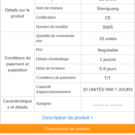
Nom de marque
Shenguang
Détails sur le
produit
Certification
CE
Numéro de modèle
SN05
Quantité de commande
10 unités
min
Prix
Negotiable
Conditions de
Détails d'emballage
1 jeu/ctn
paiement et
Délai de livraison
5-8 jours
expédition
Conditions de paiement
T/T.
Capacité
20 UNITÉS PAR 7 JOURS
d'approvisionnement
Caractéristique
Surligner:
,
s et détails
lit d'hôpital réglable électrique
table overbed par hôpital
Description de produit >
Fournisseur de contact