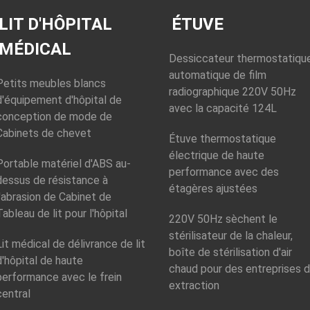
pour l'étudiant en
d
plastique pour
d'essai approuvé
médecine
P
médical
LIT D'HÔPITAL
pour l'examen
ÉTUVE
patient
MÉDICAL
Utilisation:
Essai
Dessiccateur thermostatiqu
professionnel
automatique de film
Type::
Appareil
Petits meubles blancs
d'examen de
radiographique 220V 50Hz
d'équipement d'hôpital de
l'acuité visuelle
avec la capacité 124L
conception de mode de
Matériau:
Acier
Cabinets de chevet
inoxydable
Étuve thermostatique
électrique de haute
Portable matériel d'ABS au-
performance avec des
dessus de résistance à
étagères ajustées
l'abrasion de Cabinet de
Tableau de lit pour l'hôpital
220V 50Hz sèchent le
stérilisateur de la chaleur,
Lit médical de délivrance de lit
boîte de stérilisation d'air
d'hôpital de haute
chaud pour des entreprises 
performance avec le frein
extraction
central