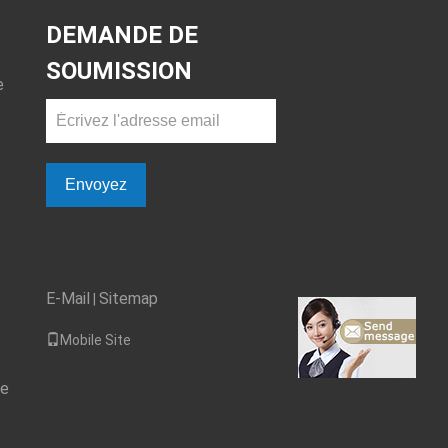
irecte et le
ortable
DEMANDE DE
SOUMISSION
e
Envoyez
E-Mail
Sitemap
|
Mobile Site
de