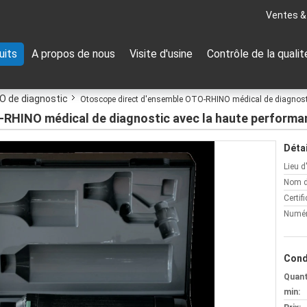
Ventes &
uits
A propos de nous
Visite d'usine
Contrôle de la qualit
 de diagnostic
Otoscope direct d'ensemble OTO-RHINO médical de diagnost
-RHINO médical de diagnostic avec la haute performa
Détai
Lieu d
Nom d
Certifi
Numér
Cond
Quan
min: