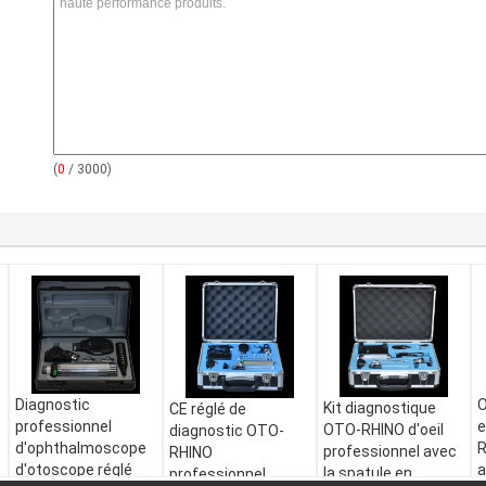
(
0
/ 3000)
Diagnostic
O
Kit diagnostique
CE réglé de
professionnel
e
OTO-RHINO d'oeil
diagnostic OTO-
d'ophthalmoscope
R
professionnel avec
RHINO
d'otoscope réglé
a
la spatule en
professionnel