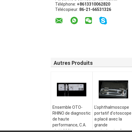
Téléphone:
+8613310062820
Télécopieur:
86-21-66531326
Autres Produits
Ensemble OTO-
L'ophthalmoscope
RHINO de diagnostic
portatif d'otoscope
de haute
a placé avec la
performance, C.A.
grande
réglé 220V
tache/petite forme