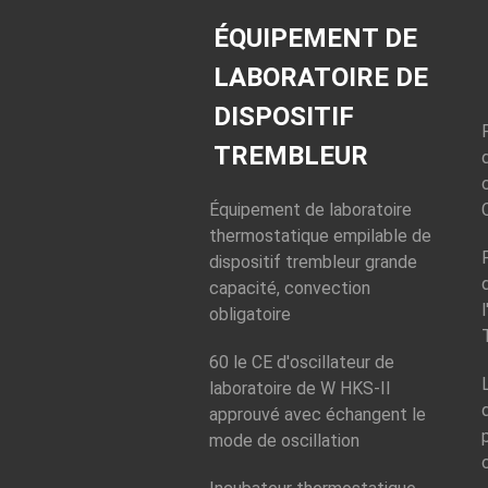
d'ophthalmoscope
d'illumination de
ÉQUIPEMENT DE
d'otoscope
tache
LABORATOIRE DE
DISPOSITIF
TREMBLEUR
Équipement de laboratoire
thermostatique empilable de
dispositif trembleur grande
capacité, convection
obligatoire
60 le CE d'oscillateur de
laboratoire de W HKS-II
approuvé avec échangent le
mode de oscillation