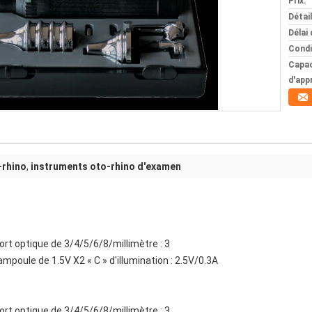
Prix:
Détai
Délai 
Condi
Capac
d'app
-rhino
,
instruments oto-rhino d'examen
ort optique de 3/4/5/6/8/millimètre : 3
ampoule de 1.5V X2 « C » d'illumination : 2.5V/0.3A
ort optique de 3/4/5/6/8/millimètre : 3