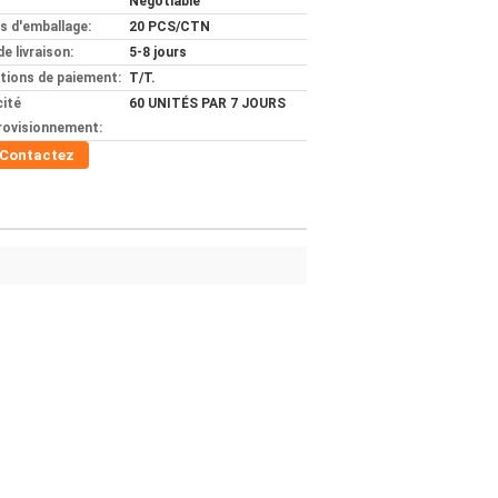
Negotiable
ls d'emballage:
20 PCS/CTN
de livraison:
5-8 jours
tions de paiement:
T/T.
ité
60 UNITÉS PAR 7 JOURS
rovisionnement:
Contactez