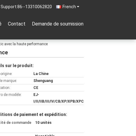
 Support:
86--13310062820
French
é
Contact
Demande de soumission
ic avec la haute performance
nce
ls sur le produit:
'origine:
La Chine
e marque:
Shenguang
cation:
CE
o de modèle:
EJ-
I/II/IIB/III/IV/CB/XP/XPB/XPC
itions de paiement et expédition:
tité de commande
10 unités