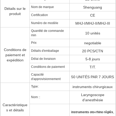
Nom de marque
Shenguang
Détails sur le
produit
Certification
CE
Numéro de modèle
MHJ-I/MHJ-II/MHJ-III
Quantité de commande
10 unités
min
Prix
negotiable
Conditions de
Détails d'emballage
20 PCS/CTN
paiement et
Délai de livraison
5-8 jours
expédition
Conditions de paiement
T/T.
Capacité
50 UNITÉS PAR 7 JOURS
d'approvisionnement
Type:
instruments chirurgicaux
Laryngoscope
Nom ::
d'anesthésie
Caractéristique
s et détails
,
instruments oto-rhino réglés