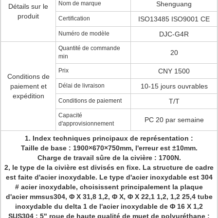
Nom de marque
Shenguang
Détails sur le
produit
Certification
ISO13485 ISO9001 CE
Numéro de modèle
DJC-G4R
Quantité de commande
20
min
Prix
CNY 1500
Conditions de
paiement et
Délai de livraison
10-15 jours ouvrables
expédition
Conditions de paiement
T/T
Capacité
PC 20 par semaine
d'approvisionnement
1. Index techniques principaux de représentation :
Taille de base : 1900×670×750mm, l'erreur est ±10mm.
Charge de travail sûre de la civière : 1700N.
2, le type de la civière est divisés en fixe. La structure de cadre
est faite d'acier inoxydable. Le type d'acier inoxydable est 304
# acier inoxydable, choisissent principalement la plaque
d'acier mmsus304, Φ Χ 31,8 1,2, Φ Χ, Φ Χ 22,1 1,2, 1,2 25,4 tube
inoxydable du delta 1 de l'acier inoxydable de Φ 16 Χ 1,2
SUS304 ; 5" roue de haute qualité de muet de polyuréthane ;