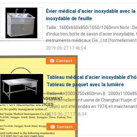
Évier médical d'acier inoxydable avec l
inoxydable de feuille
Taille : 1600x650x850/1050/1260mm Note : Deu
d'induction, boîte de savon d'acier inoxydable,
instruments médicaux Cie., Ltd (formellement 
2019-06-27 17:46:04
Contact
Tableau médical d'acier inoxydable d'hôpi
Tableau de paquet avec la lumière
Taille : A : 2000x750x850mm B : 2000x1100x8
Ltd (formellement usine de Changhaï Yuejin 
Yuejin) ont été fondés en 1974, et maintenant 
2019-06-27 17:46:04
Contact