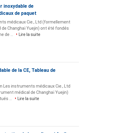
r inoxydable de
icaux de paquet
ts médicaux Cie., Ltd (formellement
l de Changhaï Yuejin) ont été fondés
e de ...
Lire la suite
able de la CE, Tableau de
Les instruments médicaux Cie., Ltd
trument médical de Changhaï Yuejin)
ués ...
Lire la suite