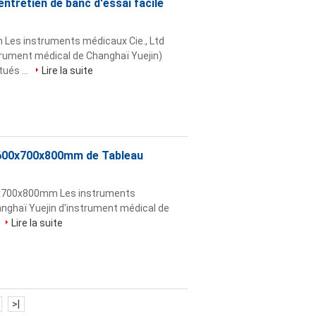
entretien de banc d'essai facile
m Les instruments médicaux Cie., Ltd
trument médical de Changhaï Yuejin)
ués ...
Lire la suite
l 1600x700x800mm de Tableau
1600x700x800mm Les instruments
anghaï Yuejin d'instrument médical de
Lire la suite
>|