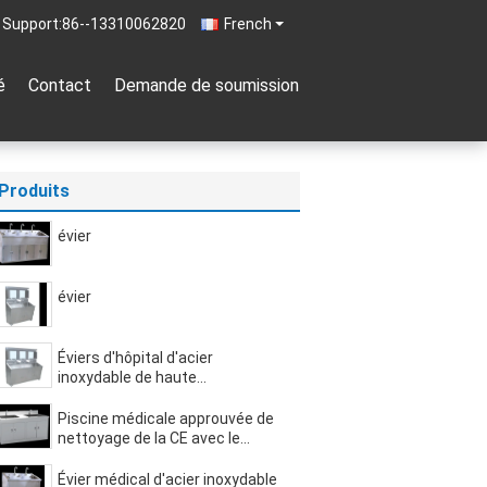
 Support:
86--13310062820
French
é
Contact
Demande de soumission
Produits
évier
évier
Éviers d'hôpital d'acier
inoxydable de haute
performance avec trois robinets
de capteur de station
Piscine médicale approuvée de
nettoyage de la CE avec le
Cabinet pour des médecins et
des infirmières
Évier médical d'acier inoxydable