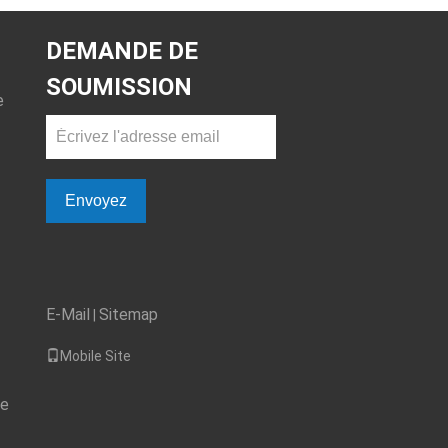
DEMANDE DE
SOUMISSION
e
Envoyez
E-Mail
Sitemap
|
Mobile Site
de