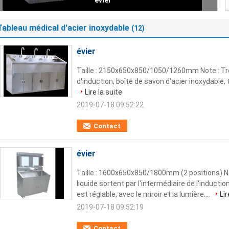
évier
Tableau médical d'acier inoxydable
(12)
évier
Taille : 2150x650x850/1050/1260mm Note : Tro
d'induction, boîte de savon d'acier inoxydable,
Lire la suite
2019-07-18 09:52:22
Contact
évier
Taille : 1600x650x850/1800mm (2 positions) No
liquide sortent par l'intermédiaire de l'inducti
est réglable, avec le miroir et la lumière....
Lir
2019-07-18 09:52:19
Contact