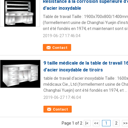
Résistance à la corrosion supérieure d'
d'acier inoxydable
Table de travail Taille : 1900x700x800/1400m
(formellement usine de Changhaï Yuejin d'ins
ont été fondés en 1974, et maintenant sont sit
2019-06-27 17:46:04
Contact
9 taille médicale de la table de travai
d'acier inoxydable de tiroirs
table de travail d'acier inoxydable Taille : 
médicaux Cie., Ltd (formellement usine de Ch
Changhaï Yuejin) ont été fondés en 1974, et ...
2019-06-27 17:46:04
Contact
Page 1 of 2
|<
<<
1
2
>>