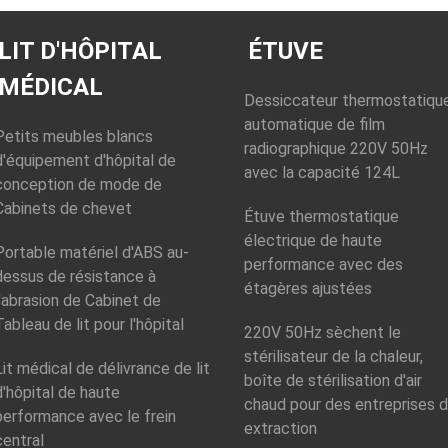
LIT D'HÔPITAL
ÉTUVE
MÉDICAL
Dessiccateur thermostatiqu
automatique de film
Petits meubles blancs
radiographique 220V 50Hz
d'équipement d'hôpital de
avec la capacité 124L
conception de mode de
Cabinets de chevet
Étuve thermostatique
électrique de haute
Portable matériel d'ABS au-
performance avec des
dessus de résistance à
étagères ajustées
l'abrasion de Cabinet de
Tableau de lit pour l'hôpital
220V 50Hz sèchent le
stérilisateur de la chaleur,
Lit médical de délivrance de lit
boîte de stérilisation d'air
d'hôpital de haute
chaud pour des entreprises 
performance avec le frein
extraction
central