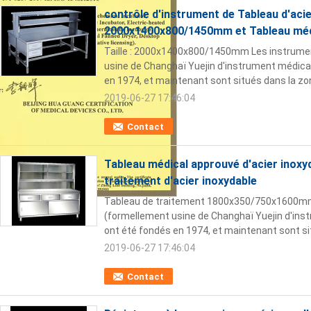
contrôle d'instrument de Tableau d'acie
2000x1400x800/1450mm et Tableau méd
Taille : 2000x1400x800/1450mm Les instrumen
usine de Changhaï Yuejin d'instrument médica
en 1974, et maintenant sont situés dans la zon
2019-06-27 17:46:04
Contact
Tableau médical approuvé d'acier inoxyd
traitement d'acier inoxydable
Tableau de traitement 1800x350/750x1600mm 
(formellement usine de Changhaï Yuejin d'ins
ont été fondés en 1974, et maintenant sont sit
2019-06-27 17:46:04
Contact