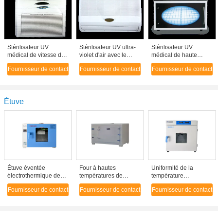
Stérilisateur UV
Stérilisateur UV ultra-
Stérilisateur UV
médical de vitesse du
violet d'air avec le
médical de haute
vent fixe, CE UV de
mode courant continu
performance, chambre
Fournisseur de contact
Fournisseur de contact
Fournisseur de contact
machine de
et d'intervalle
UV AC220V/50Hz de
désinfection d'air
désinfection
approuvé
Étuve
Étuve éventée
Four à hautes
Uniformité de la
électrothermique de
températures de
température
bureau avec le voyant
laboratoire d'acier
d'étuve/incubateur de
Fournisseur de contact
Fournisseur de contact
Fournisseur de contact
à niveau visible
inoxydable 380V 50Hz
laboratoire à double
externe
avec l'affichage à LED
fonction