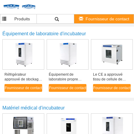
Produits
Fournisseur de contact
Équipement de laboratoire d'incubateur
Réfrigérateur
Équipement de
Le CE a approuvé
approuvé de stockage
laboratoire propre
tissu de cellule de
de médecine de la CE,
facile d'incubateur de
Formammal
Fournisseur de contact
Fournisseur de contact
Fournisseur de contact
réfrigérateur de
biochimie, incubateur
d'incubateur/végétal
catégorie médicale
de basse température
scientifique
multifonctionnel
Matériel médical d'incubateur