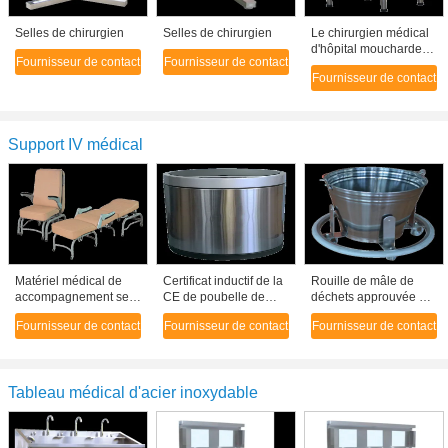
Selles de chirurgien
Selles de chirurgien
Le chirurgien médical
d'hôpital moucharde
Fournisseur de contact
Fournisseur de contact
des chaises pour la
Fournisseur de contact
chirurgie ophtalmique
Support IV médical
Matériel médical de
Certificat inductif de la
Rouille de mâle de
accompagnement se
CE de poubelle de
déchets approuvée par
pliant confortable
déchet hospitalier de
CE d'acier inoxydable
Fournisseur de contact
Fournisseur de contact
Fournisseur de contact
d'hôpital de chaise
poubelle de longévité
anti pour des
pour l'adulte
élevée
approvisionnements
d'hôpital
Tableau médical d'acier inoxydable