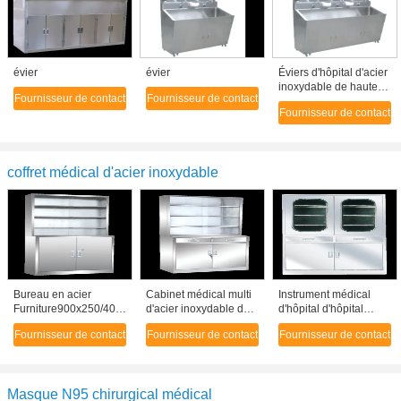
évier
évier
Éviers d'hôpital d'acier
inoxydable de haute
Fournisseur de contact
Fournisseur de contact
performance avec trois
Fournisseur de contact
robinets de capteur de
station
coffret médical d'acier inoxydable
Bureau en acier
Cabinet médical multi
Instrument médical
Furniture900x250/400x1750mm
d'acier inoxydable de
d'hôpital d'hôpital
d'armoire à pharmacie
couche, armoire à
debout libre d'armoire
Fournisseur de contact
Fournisseur de contact
Fournisseur de contact
de Sainless d'anti
pharmacie en métal
à pharmacie avec la
rouille
fenêtre
Masque N95 chirurgical médical