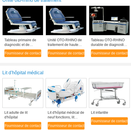
Unité oto-rhino de traitement
Tableau primaire de
Unité OTO-RHINO de
Tableau OTO-RHINO
diagnostic et de
traitement de haute
durable de diagnostic
traitement de chaise
performance avec la
et de traitement de
Fournisseur de contact
Fournisseur de contact
Fournisseur de contact
oto-rhino d'examen
chaise oto-rhino oto-
gorge de nez d'oreille
d'AC220V 50HZ
rhino de traitement
d'unité de traitement
Lit d'hôpital médical
Lit adulte de lit
Lit d'hôpital médical de
Lit infantile
d'hôpital
neuf fonctions, lit
Fournisseur de contact
d'hôpital complètement
Fournisseur de contact
Fournisseur de contact
automatique de pièce