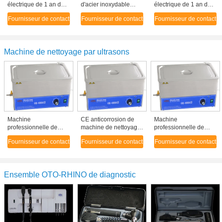
électrique de 1 an de
d'acier inoxydable
électrique de 1 an de
four à résistance de
pour l'analyse et le
four à résistance de
Fournisseur de contact
Fournisseur de contact
Fournisseur de contact
haute performance
diagnostic d'élément
haute performance
Machine de nettoyage par ultrasons
Machine
CE anticorrosion de
Machine
professionnelle de
machine de nettoyage
professionnelle de
nettoyage ultrasonique
ultrasonique de
nettoyage ultrasonique
Fournisseur de contact
Fournisseur de contact
Fournisseur de contact
avec la minuterie et
laboratoire approuvé
avec la minuterie et
l'appareil de chauffage
l'appareil de chauffage
de Digital
de Digital
Ensemble OTO-RHINO de diagnostic