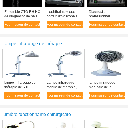
Ensemble OTO-RHINO
L'ophthalmoscope
Diagnostic
de diagnostic de haute
portatif d'otoscope a
professionnel
performance, C.A.
placé avec la grande
d'ophthalmoscope
Fournisseur de contact
Fournisseur de contact
Fournisseur de contact
réglé 220V
tache/petite forme
d'otoscope réglé pour
d'ophthalmoscope
d'illumination de tache
l'étudiant en médecine
d'otoscope
Lampe infrarouge de thérapie
lampe infrarouge de
Lampe infrarouge
lampe infrarouge
thérapie de 50HZ
mobile de thérapie,
médicale de la
AC220V 400W, lampe
dispositifs de thérapie
thérapie 400W pour le
Fournisseur de contact
Fournisseur de contact
Fournisseur de contact
de thérapie de
de la lumière 400W
traitement et les soins
rayonnement
infrarouge
de santé partiels
infrarouge
lumière fonctionnante chirurgicale