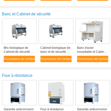
dispositif trembleur de
avec du CE de la
trembleur de
décoloration pour la
capacité 70L a
laboratoire avec le
réaction biochimique
approuvé
système de données
Banc et Cabinet de sécurité
d'USB
Bhc biologique de
Cabinet biologique de
Banc d'acier
Cabinet de sécurité de
banc et de sécurité
inoxydable et Cabinet
haute performance II
avec la technologie
de sécurité, banc
Fournisseur de contact
Fournisseur de contact
Fournisseur de contact
B2 avec le système de
avancée de
propre horizontal
contrôle de
purification d'air
d'écoulement
microprocesseur
laminaire
Four à résistance
Garantie anticorrosion
Four à résistance
Garantie anticorrosion