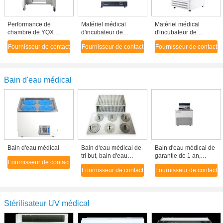
Performance de
Matériel médical
Matériel médical
chambre de YQX
d'incubateur de
d'incubateur de
haute de matériel
Cabinet de culture de
biochimie de SPX avec
Fournisseur de contact
Fournisseur de contact
Fournisseur de contact
médical anaérobie
moule de HMJ avec la
le système
d'incubateur
petite fenêtre
automatique
d'économie de
paramètres
Bain d'eau médical
Bain d'eau médical
Bain d'eau médical de
Bain d'eau médical de
tri but, bain d'eau
garantie de 1 an,
Fournisseur de contact
thermostatique
réservoir
Fournisseur de contact
Fournisseur de contact
électrothermique
thermostatique de bain
d'eau de basse
température
Stérilisateur UV médical