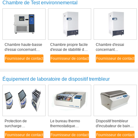
Chambre de Test environnemental
Chambre haute-basse
Chambre propre facile
Chambre d'essai
d'essai concernant
d'essai de stabilité de
concernant
l'environnement de la
médecine de chambre
l'environnement d'acier
Fournisseur de contact
Fournisseur de contact
Fournisseur de contact
température alternant
d'essai concernant
inoxydable, chambre
le four expérimental
l'environnement
médicale d'essai de
stabilité
Équipement de laboratoire de dispositif trembleur
Protection de
Le bureau thermo
Dispositif trembleur
surcharge
thermostatique
d'incubateur de bain
d'équipement de
d'incubateur de
d'eau de précision,
Fournisseur de contact
Fournisseur de contact
Fournisseur de contact
laboratoire de
dispositif trembleur
machine de dispositif