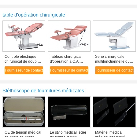
d'ICU
table d'opération chirurgicale
Contrôle électrique
Tableau chirurgical
Série chirurgicale
chirurgical de double
d'opération à C.A.
multifonctionnelle du
de Tableau d'opération
220V 50HZ 1.0kw avec
Tableau ET400
Fournisseur de contact
Fournisseur de contact
Fournisseur de contact
avec la pédale de pied
la couverture de l'acier
d'opération avec le
et le contrôle de main
inoxydable 304
réglage de la hauteur
Stéthoscope de fournitures médicales
CE de témoin médical
Le stylo médical léger
Matériel médical