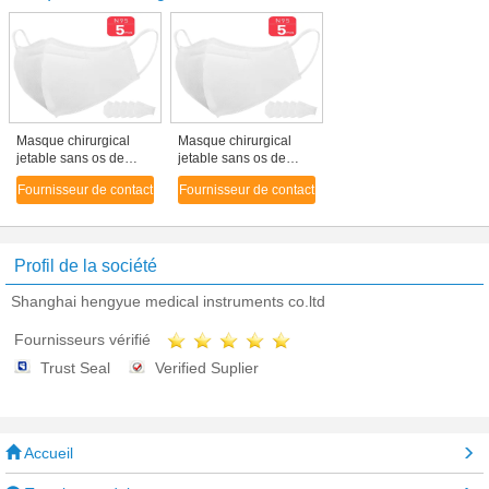
Masque chirurgical
Masque chirurgical
jetable sans os de
jetable sans os de
couleur N95 du
couleur N95 du
Fournisseur de contact
Fournisseur de contact
masque 99,07% de
masque 99,07% de
papillon chirurgical
papillon chirurgical
médical blanc d'adulte
médical blanc d'adulte
Profil de la société
Shanghai hengyue medical instruments co.ltd
Fournisseurs vérifié
Trust Seal
Verified Suplier
Accueil